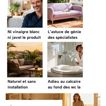
Ni vinaigre blanc
L’astuce de génie
ni javel le produit
des spécialistes
miracle que les
pour raviver un
hôtels utilisent
canapé en tissu
pour une maison
sans produit
qui sent le propre
chimique
pendant des jours
Naturel et sans
Adieu au calcaire
installation
au fond des wc la
l’astuce simple
méthode express
pour effrayer les
sans javel ni
pigeons de votre
vinaigre