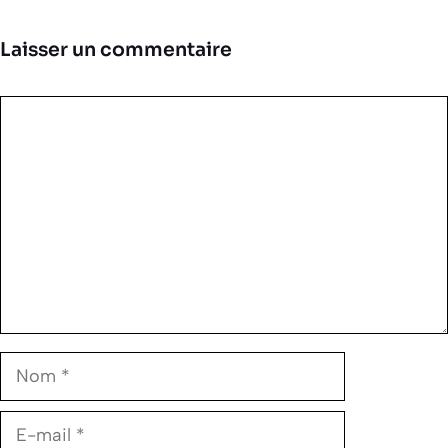
Laisser un commentaire
Commentaire
Nom
E-