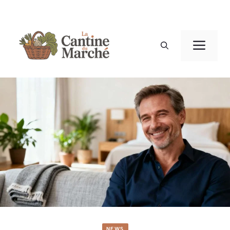
Aller
au
Men
contenu
NEWS