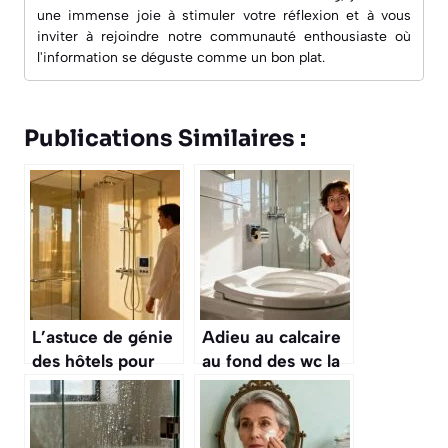
une immense joie à
stimuler votre réflexion
et à vous
inviter à rejoindre notre communauté enthousiaste où
l'information se déguste comme un bon plat.
Publications Similaires :
L’astuce de génie
Adieu au calcaire
des hôtels pour
au fond des wc la
une paroi de
méthode express
douche
sans javel ni
transparente et
vinaigre