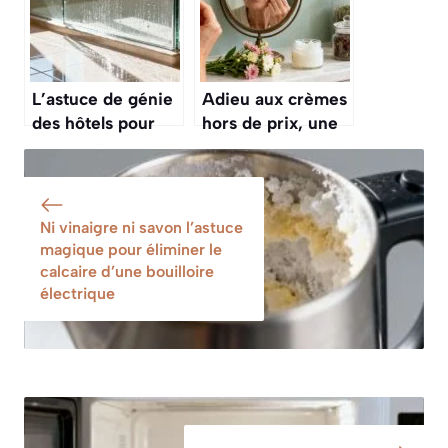
sans calcaire
pendant des
semaines
L’astuce de génie
Adieu aux crèmes
des hôtels pour
hors de prix, une
nettoyer les parois
recette maison au
de douche sans
collagène pour
trace et les
une peau plus
retrouver
lisse après 60 ans
Ni vinaigre ni savon l’astuce
transparentes
magique pour éliminer le
calcaire d’une bouilloire
électrique