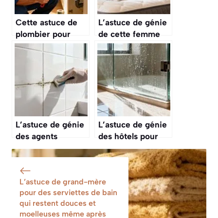
Cette astuce de
L’astuce de génie
plombier pour
de cette femme
éliminer les
de ménage pour
mauvaises odeurs
rafraîchir un
des canalisations
matelas et enlever
les odeurs tenaces
L’astuce de génie
L’astuce de génie
des agents
des hôtels pour
d’entretien pour
nettoyer les parois
enlever la
de douche sans
moisissure dans
trace et les
L’astuce de grand-mère
les joints de salle
retrouver
pour des serviettes de bain
de bain
transparentes
qui restent douces et
moelleuses même après