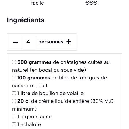
facile
€€€
Ingrédients
–
+
personnes
500
grammes
de châtaignes cuites au
naturel (en bocal ou sous vide)
100
grammes
de bloc de foie gras de
canard mi-cuit
1
litre
de bouillon de volaille
20
cl
de crème liquide entière (30% M.G.
minimum)
1
oignon jaune
1
échalote