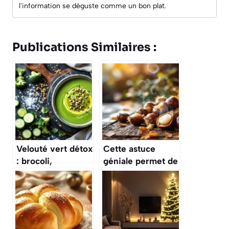
l'information se déguste comme un bon plat.
Publications Similaires :
Velouté vert détox
Cette astuce
: brocoli,
géniale permet de
courgette et céleri
cuire et éplucher
pour effacer les
les châtaignes en
excès du week-
5 minutes chrono
end