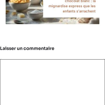
chocolat blanc : la
mignardise express que les
enfants s’arrachent
Laisser un commentaire
Commentaire