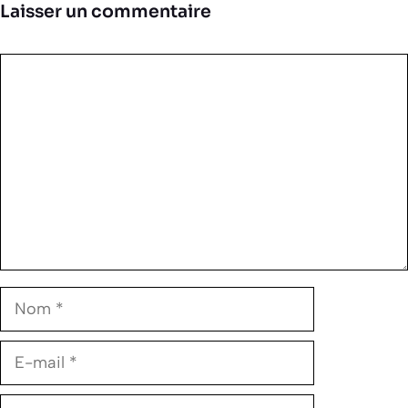
Laisser un commentaire
Commentaire
Nom
E-
mail
Site