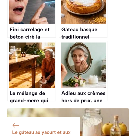
Fini carrelage et
Gâteau basque
béton ciré la
traditionnel
nouvelle tendance
découvrez la
sol de 2026 casse
recette
tous les codes
authentique
Le mélange de
Adieu aux crèmes
grand-mère qui
hors de prix, une
redonne de l’éclat
recette maison au
aux sols la
collagène pour
méthode simple
une peau plus
validée par l’usage
lisse après 60 ans
Le gâteau au yaourt et aux