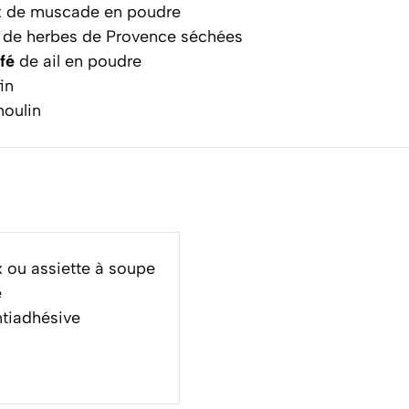
x de muscade en poudre
de herbes de Provence séchées
afé
de ail en poudre
in
moulin
x ou assiette à soupe
e
ntiadhésive