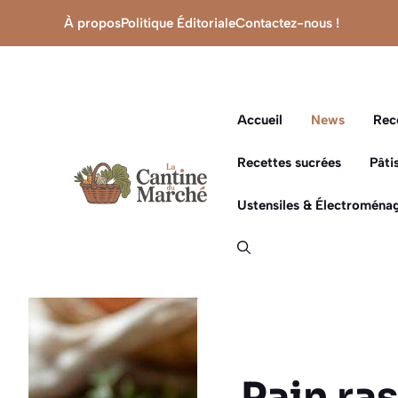
Aller
À propos
Politique Éditoriale
Contactez-nous !
au
contenu
Accueil
News
Rec
Recettes sucrées
Pâti
Ustensiles & Électroménag
Pain ra