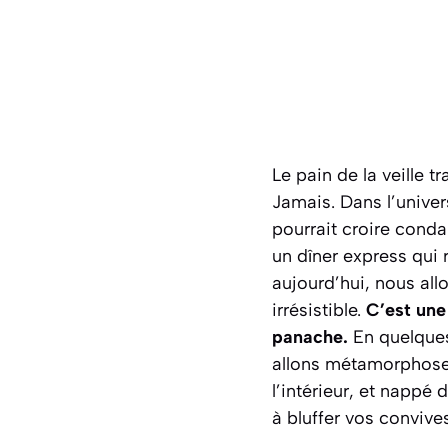
Le pain de la veille t
Jamais. Dans l’univers
pourrait croire cond
un dîner express qui 
aujourd’hui, nous all
irrésistible.
C’est une
panache.
En quelques
allons métamorphoser 
l’intérieur, et nappé
à bluffer vos convive