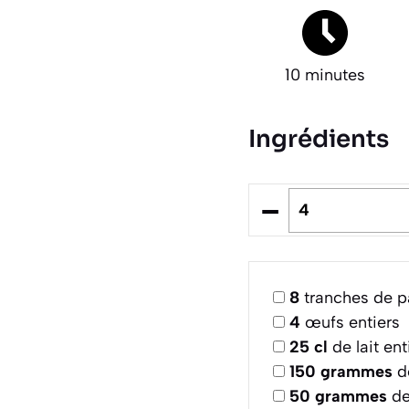
10 minutes
Ingrédients
–
8
tranches de pa
4
œufs entiers
25
cl
de lait e
150
grammes
de
50
grammes
de