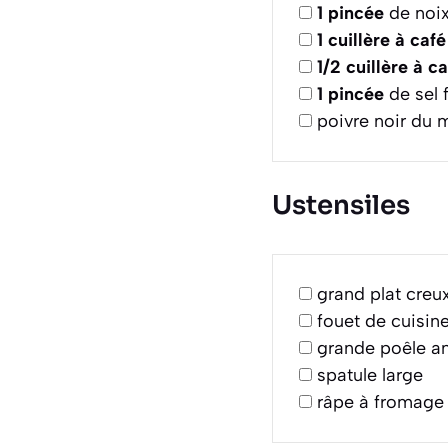
1
pincée
de noi
1
cuillère à café
1/2
cuillère à c
1
pincée
de sel f
poivre noir du 
Ustensiles
grand plat creu
fouet de cuisin
grande poêle a
spatule large
râpe à fromage