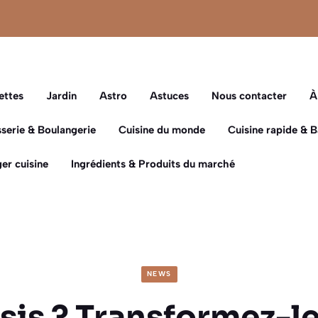
ettes
Jardin
Astro
Astuces
Nous contacter
À
sserie & Boulangerie
Cuisine du monde
Cuisine rapide & 
er cuisine
Ingrédients & Produits du marché
NEWS
ssis ? Transformez-le