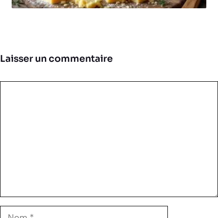
Laisser un commentaire
Commentaire
Nom