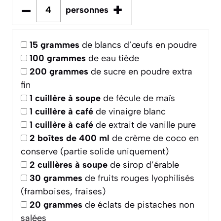
–
+
personnes
15
grammes
de blancs d’œufs en poudre
100
grammes
de eau tiède
200
grammes
de sucre en poudre extra
fin
1
cuillère à soupe
de fécule de maïs
1
cuillère à café
de vinaigre blanc
1
cuillère à café
de extrait de vanille pure
2
boîtes de 400 ml
de crème de coco en
conserve (partie solide uniquement)
2
cuillères à soupe
de sirop d’érable
30
grammes
de fruits rouges lyophilisés
(framboises, fraises)
20
grammes
de éclats de pistaches non
salées