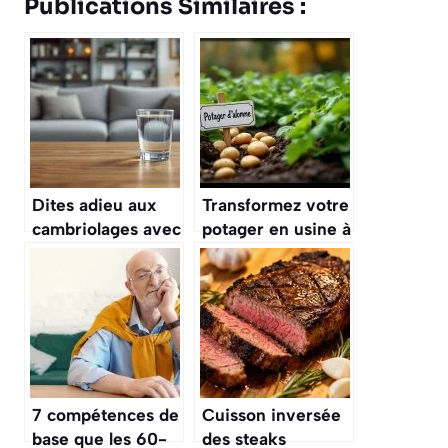
Publications Similaires :
Dites adieu aux
Transformez votre
cambriolages avec
potager en usine à
l’astuce du verre
pommes de terre
d’eau : elle est
cet automne grâce
toute bête mais
à cette astuce
efficace à 100%
toute bête
7 compétences de
Cuisson inversée
base que les 60-
des steaks