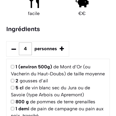
facile
€€
Ingrédients
–
+
personnes
1
(environ 500g)
de Mont d’Or (ou
Vacherin du Haut-Doubs) de taille moyenne
2
gousses d’ail
5
cl
de vin blanc sec du Jura ou de
Savoie (type Arbois ou Apremont)
800
g
de pommes de terre grenailles
1
demi
de pain de campagne ou pain aux
noix, tranché