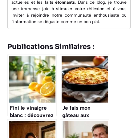
actuelles
et les
faits étonnants
. Dans ce blog, je trouve
une immense joie à
stimuler votre réflexion
et à vous
inviter à rejoindre notre communauté enthousiaste où
l'information se déguste comme un bon plat.
Publications Similaires :
Fini le vinaigre
Je fais mon
blanc : découvrez
gâteau aux
l’ingrédient
pommes à la poêle
naturel qui nettoie
: simple, rapide,
mieux que tout le
sans four et 100 %