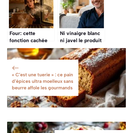
reste
réconfort
Four: cette
Ni vinaigre blanc
fonction cachée
ni javel le produit
permet de
miracle que les
nettoyer entre les
hôtels utilisent
deux vitres sans
pour une maison
les démonter
qui sent le propre
« C’est une tuerie » : ce pain
pendant des jours
d’épices ultra moelleux sans
beurre affole les gourmands