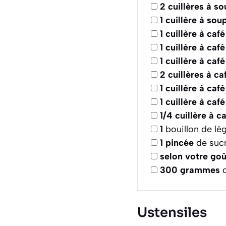
2
cuillères à s
1
cuillère à sou
1
cuillère à café
1
cuillère à café
1
cuillère à café
2
cuillères à ca
1
cuillère à café
1
cuillère à café
1/4
cuillère à c
1
bouillon de l
1
pincée
de suc
selon votre goû
300
grammes
d
Ustensiles