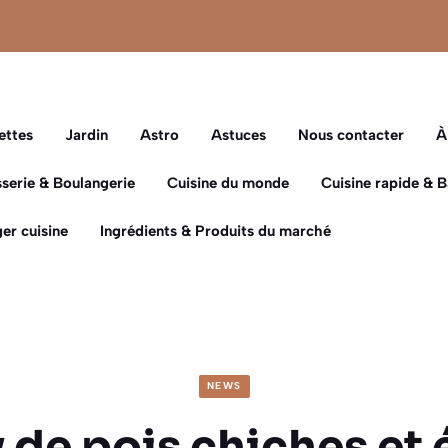
ettes
Jardin
Astro
Astuces
Nous contacter
À
sserie & Boulangerie
Cuisine du monde
Cuisine rapide & 
er cuisine
Ingrédients & Produits du marché
NEWS
 de pois chiches et