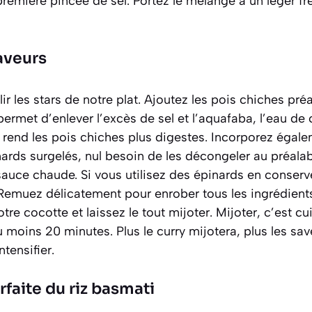
première pincée de sel. Portez le mélange à un léger f
saveurs
llir les stars de notre plat. Ajoutez les pois chiches p
 permet d’enlever l’excès de sel et l’aquafaba,
l’eau de
i rend les pois chiches plus digestes. Incorporez égale
nards surgelés, nul besoin de les décongeler au préalabl
auce chaude. Si vous utilisez des épinards en conserv
 Remuez délicatement pour enrober tous les ingrédient
re cocotte et laissez le tout mijoter.
Mijoter, c’est cu
 moins 20 minutes. Plus le curry mijotera, plus les sa
ntensifier.
rfaite du riz basmati