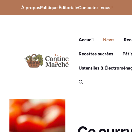
Aller
À propos
Politique Éditoriale
Contactez-nous !
au
contenu
Accueil
News
Rec
Recettes sucrées
Pâti
Ustensiles & Électroménag
Ce curry