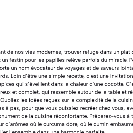
ant de nos vies modernes, trouver refuge dans un plat q
un festin pour les papilles relève parfois du miracle. P
l porte un nom évocateur de voyages et de saveurs lointa
ds. Loin d’être une simple recette, c’est une invitation 
pices qui s’éveillent dans la chaleur d’une cocotte. C
reux et complet, qui rassemble autour de la table et r
 Oubliez les idées reçues sur la complexité de la cuisi
as à pas, pour que vous puissiez recréer chez vous, ave
nument de la cuisine réconfortante. Préparez-vous à 
our d’arômes où le curcuma dore, où le cumin embaume
 lier l’ensemble dans une harmonie parfaite.