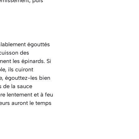
rémissement, puis
réalablement égouttés
 cuisson des
ment les épinards. Si
e, ils cuiront
e, égouttez-les bien
s de la sauce
ire lentement et à feu
veurs auront le temps