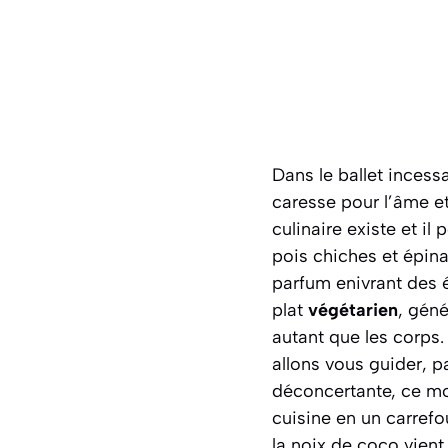
Dans le ballet incess
caresse pour l’âme et 
culinaire existe et i
pois chiches et épinar
parfum enivrant des é
plat
végétarien
, géné
autant que les corps.
allons vous guider, p
déconcertante, ce mo
cuisine en un carref
la noix de coco vient