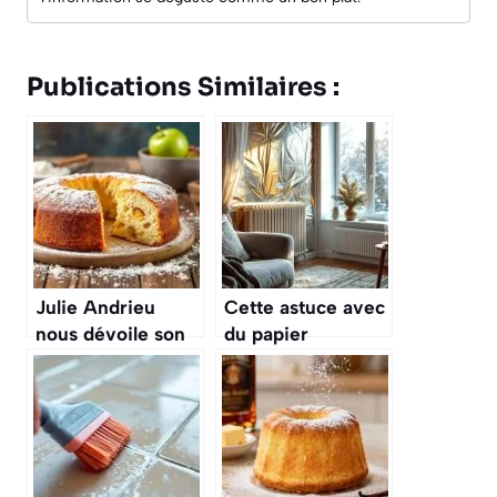
Publications Similaires :
Julie Andrieu
Cette astuce avec
nous dévoile son
du papier
gâteau aux
aluminium rend
pommes préféré «
vos radiateurs
c’est bien meilleur
bien plus efficaces
qu’une simple
en hiver
tarte »