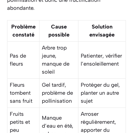
pollinisation et donc une fructification
abondante.
Problème
Cause
Solution
constaté
possible
envisagée
Arbre trop
Pas de
jeune,
Patienter, vérifier
fleurs
manque de
l’ensoleillement
soleil
Fleurs
Gel tardif,
Protéger du gel,
tombent
problème de
planter un autre
sans fruit
pollinisation
sujet
Fruits
Arroser
Manque
petits et
régulièrement,
d’eau en été,
peu
apporter du