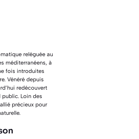
romatique reléguée au
es méditerranéens, à
e fois introduites
re. Vénéré depuis
urd’hui redécouvert
public. Loin des
allié précieux pour
turelle.
ison