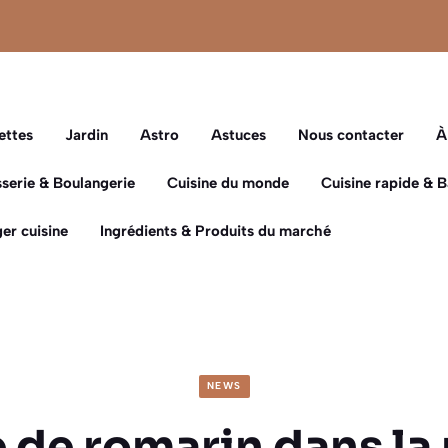
ettes
Jardin
Astro
Astuces
Nous contacter
À
sserie & Boulangerie
Cuisine du monde
Cuisine rapide & 
er cuisine
Ingrédients & Produits du marché
NEWS
 de romarin dans la 