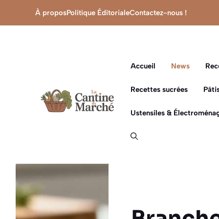
Aller
À propos
Politique Éditoriale
Contactez-nous !
au
contenu
Accueil
News
Rec
Recettes sucrées
Pâti
Ustensiles & Électroménag
Branche