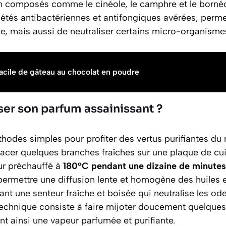
 en composés comme le cinéole, le camphre et le borné
étés antibactériennes et antifongiques avérées, perm
, mais aussi de neutraliser certains micro-organismes
acile de gâteau au chocolat en poudre
er son parfum assainissant ?
éthodes simples pour profiter des vertus purifiantes du 
lacer quelques branches fraîches sur une plaque de cui
ur préchauffé à
180°C pendant une dizaine de minutes
permettre une diffusion lente et homogène des huiles e
sant une senteur fraîche et boisée qui neutralise les o
technique consiste à faire mijoter doucement quelques
nt ainsi une vapeur parfumée et purifiante.