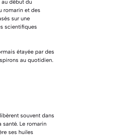
e au début du
du romarin et des
asés sur une
s scientifiques
ormais étayée par des
espirons au quotidien.
 libèrent souvent dans
a santé. Le romarin
bère ses huiles