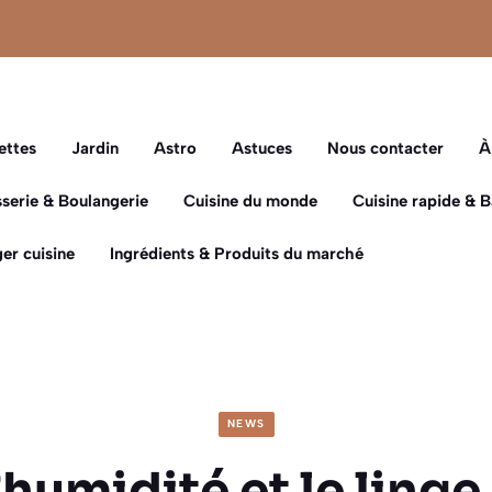
ettes
Jardin
Astro
Astuces
Nous contacter
À
sserie & Boulangerie
Cuisine du monde
Cuisine rapide & 
er cuisine
Ingrédients & Produits du marché
NEWS
’humidité et le linge