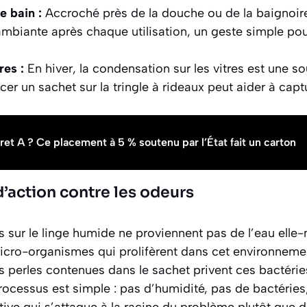
e bain :
Accroché près de la douche ou de la baignoire,
ambiante après chaque utilisation, un geste simple pour
res :
En hiver, la condensation sur les vitres est une s
cer un sachet sur la tringle à rideaux peut aider à capt
ret A ? Ce placement à 5 % soutenu par l’État fait un carton
’action contre les odeurs
 sur le linge humide ne proviennent pas de l’eau ell
ro-organismes qui prolifèrent dans cet environnemen
es perles contenues dans le sachet privent ces bactérie
ocessus est simple :
pas d’humidité, pas de bactéries
ive qui s’attaque à la racine du problème plutôt que 