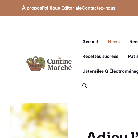
Aller
À propos
Politique Éditoriale
Contactez-nous !
au
contenu
Accueil
News
Rec
Recettes sucrées
Pâti
Ustensiles & Électroménag
Adieu l