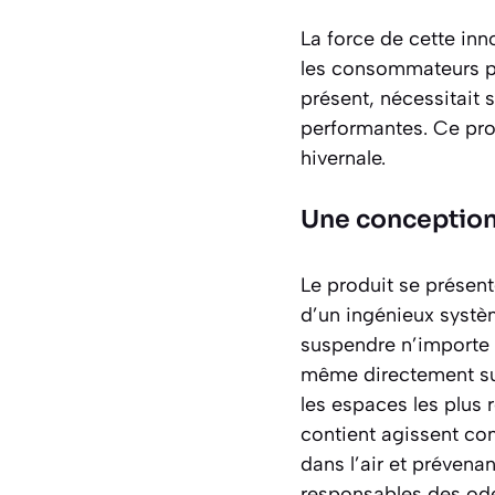
La force de cette inn
les consommateurs pe
présent, nécessitait 
performantes. Ce pro
hivernale.
Une conception 
Le produit se présen
d’un ingénieux systè
suspendre n’importe o
même directement sur
les espaces les plus r
contient agissent co
dans l’air et prévena
responsables des ode