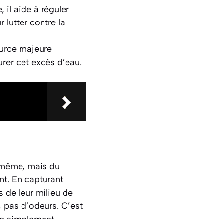
 il aide à réguler
 lutter contre la
ource majeure
urer cet excès d’eau.
e-même, mais du
t. En capturant
s de leur milieu de
, pas d’odeurs
. C’est
de simplement