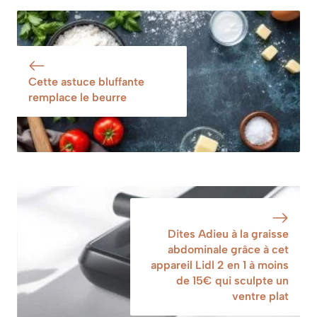
que les experts
vaisselle : une
recommandent
habitude insolite
juste avant
mais
l’arrivée de l’hiver
redoutablement
efficace
Cette astuce bluffante
remplace le beurre
Dites Adieu à la graisse
abdominale grâce à cet
appareil Lidl 2 en 1 à moins
de 15€ qui sculpte un
ventre plat