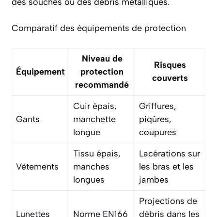
des souches ou des débris métalliques.
Comparatif des équipements de protection
Niveau de
Risques
Équipement
protection
couverts
recommandé
Cuir épais,
Griffures,
Gants
manchette
piqûres,
longue
coupures
Tissu épais,
Lacérations sur
Vêtements
manches
les bras et les
longues
jambes
Projections de
Lunettes
Norme EN166
débris dans les