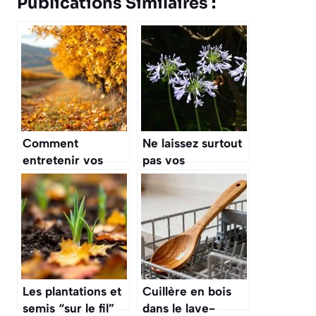
Publications Similaires :
Comment
Ne laissez surtout
entretenir vos
pas vos
ronces en
agapanthes
automne : astuces
souffrir cet hiver !
pour une taille
Voici les gestes
efficace et
essentiels à faire
prévenir la
en novembre
repousse
Les plantations et
Cuillère en bois
semis “sur le fil”
dans le lave-