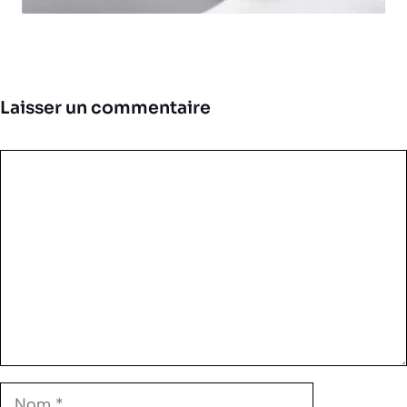
Laisser un commentaire
Commentaire
Nom