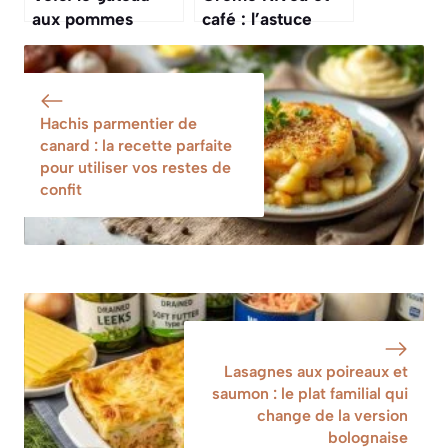
aux pommes
café : l’astuce
chouchou de Julie
maison qui lisse
Andrieu : simple,
l’apparence des
gourmand et
rides et dope
économique !
l’hydratation
Hachis parmentier de
canard : la recette parfaite
pour utiliser vos restes de
confit
Lasagnes aux poireaux et
saumon : le plat familial qui
change de la version
bolognaise