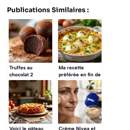
Publications Similaires :
Truffes au
Ma recette
chocolat 2
préférée en fin de
ingrédients : le
mois : le gratin
cadeau gourmand
d’œufs durs :
de dernière
économique,
minute qui fait
gourmand plaît à
toujours sensation
toute la famille
Voici le gâteau
Crème Nivea et