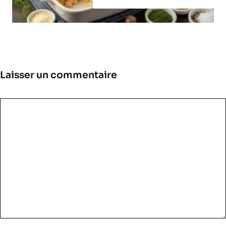
Laisser un commentaire
Commentaire