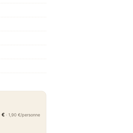
 €
·
1,90 €
/personne