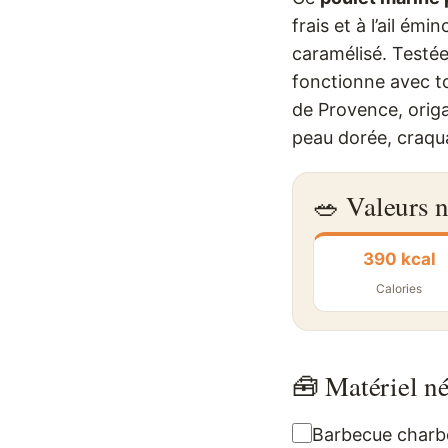
frais et à l’ail ém
caramélisé. Testée 
fonctionne avec t
de Provence, origa
peau dorée, craqua
🥗 Valeurs n
390 kcal
Calories
🧰 Matériel né
Barbecue charb