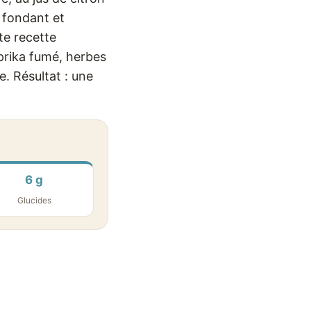
t fondant et
te recette
prika fumé, herbes
. Résultat : une
6 g
Glucides