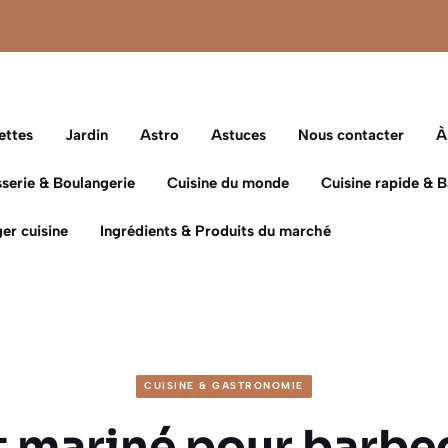
ettes
Jardin
Astro
Astuces
Nous contacter
À
sserie & Boulangerie
Cuisine du monde
Cuisine rapide & 
er cuisine
Ingrédients & Produits du marché
CUISINE & GASTRONOMIE
 mariné pour barbec