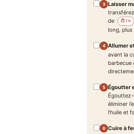
Laisser ma
transfére
de
⏱ 1 h
long, plus
Allumer e
avant la c
barbecue e
directemen
Égoutter 
Égouttez-
éliminer l
l’huile et 
Cuire à fe