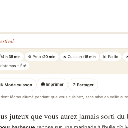
estival
⏱
4 h 35 min
⚙️ Prep :
20 min
🔥 Cuisson :
15 min
📊 Facile

Printemps – Été
🖨 Imprimer
🔆 Mode cuisson
↗ Partager
tient l’écran allumé pendant que vous cuisinez, sans mise en veille aut
lus juteux que vous aurez jamais sorti du
 pour barbecue
repose sur une marinade à l’huile d’oliv