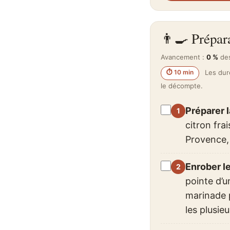
👨‍🍳 Prépar
Avancement :
0 %
des
⏱ 10 min
Les duré
le décompte.
Préparer 
citron frai
Provence, 
Enrober le
pointe d’u
marinade 
les plusie