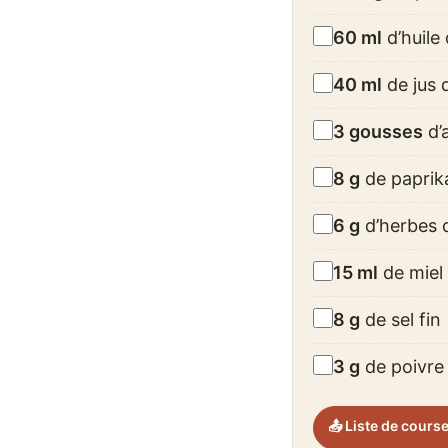
60 ml
d’huile 
40 ml
de jus d
3 gousses
d’
8 g
de paprika
6 g
d’herbes d
15 ml
de miel 
8 g
de sel fin
3 g
de poivre
📤 Liste de cours