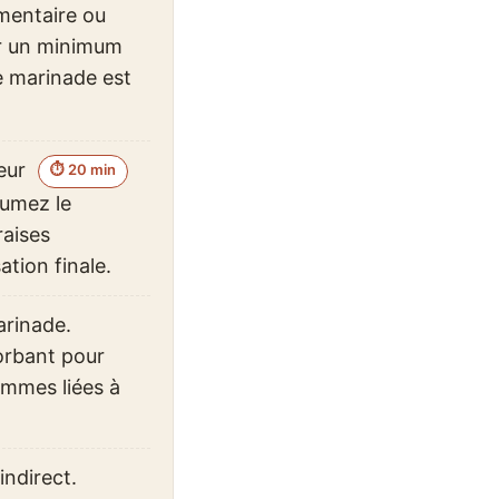
imentaire ou
ur un minimum
de marinade est
teur
⏱ 20 min
lumez le
raises
tion finale.
arinade.
orbant pour
lammes liées à
ndirect.