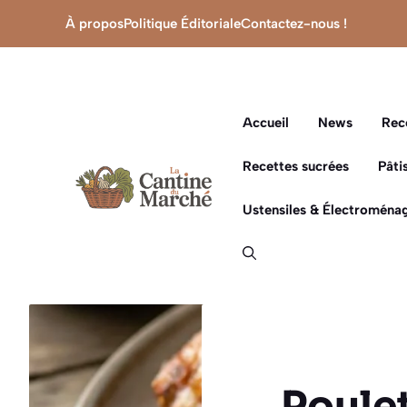
Aller
À propos
Politique Éditoriale
Contactez-nous !
au
contenu
Accueil
News
Rec
Recettes sucrées
Pâti
Ustensiles & Électroménag
Poulet