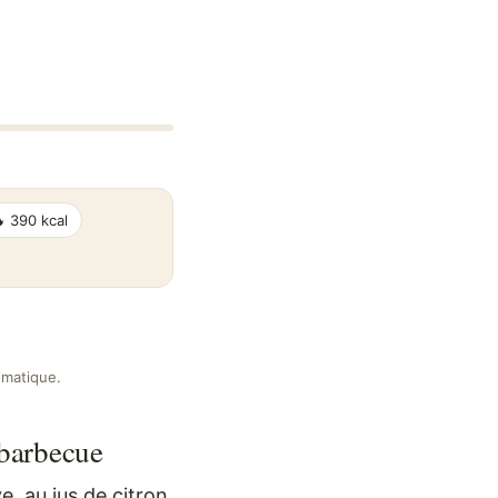
 390 kcal
omatique.
 barbecue
e, au jus de citron