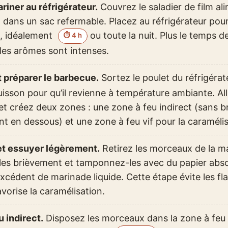
riner au réfrigérateur.
Couvrez le saladier de film al
z dans un sac refermable. Placez au réfrigérateur po
, idéalement
ou toute la nuit. Plus le temps 
⏱ 4 h
 les arômes sont intenses.
t préparer le barbecue.
Sortez le poulet du réfrigéra
uisson pour qu’il revienne à température ambiante. Al
t créez deux zones : une zone à feu indirect (sans b
t en dessous) et une zone à feu vif pour la caramélisa
et essuyer légèrement.
Retirez les morceaux de la m
les brièvement et tamponnez-les avec du papier abs
’excédent de marinade liquide. Cette étape évite les f
favorise la caramélisation.
u indirect.
Disposez les morceaux dans la zone à feu i