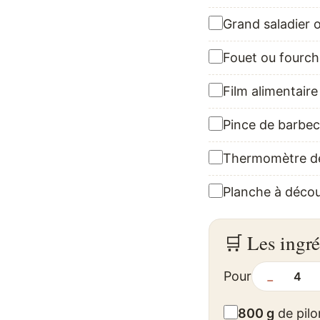
Grand saladier o
Fouet ou fourch
Film alimentair
Pince de barbe
Thermomètre de
Planche à déco
🛒 Les ingré
Pour
−
800 g
de pilo