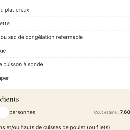
u plat creux
ette
e ou sac de congélation refermable
cue
 cuisson à sonde
uper
dients
personnes
7,60
Coût estimé :
+
ns et/ou hauts de cuisses de poulet (ou filets)