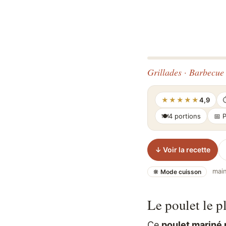
Grillades · Barbecue 
★★★★★
4,9
🍽
4 portions
📅 
↓ Voir la recette
main
🔆 Mode cuisson
Le poulet le p
Ce
poulet mariné