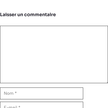
Laisser un commentaire
Commentaire
Nom
E-