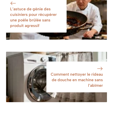
plus de personnes
méthode simple
adoptent
validée par l’usage
L’astuce de génie des
cuisiniers pour récupérer
une poêle brûlée sans
produit agressif
Comment nettoyer le rideau
de douche en machine sans
l’abîmer