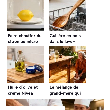
Faire chauffer du
Cuillère en bois
citron au micro
dans le lave-
ondes une astuce
vaisselle : une
géniale dont vous
habitude insolite
ne pourrez plus
mais
vous passer
redoutablement
efficace
Huile d’olive et
Le mélange de
crème Nivea
grand-mère qui
l’astuce magique
redonne de l’éclat
que de plus en
aux sols la