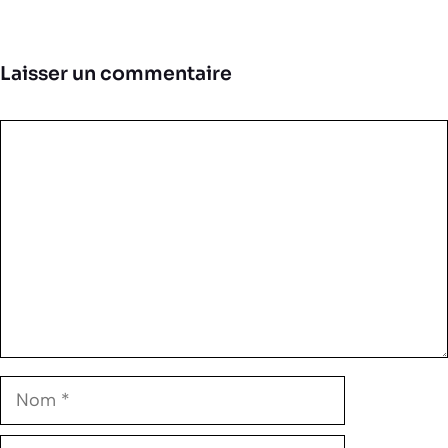
Laisser un commentaire
Commentaire
Nom
E-