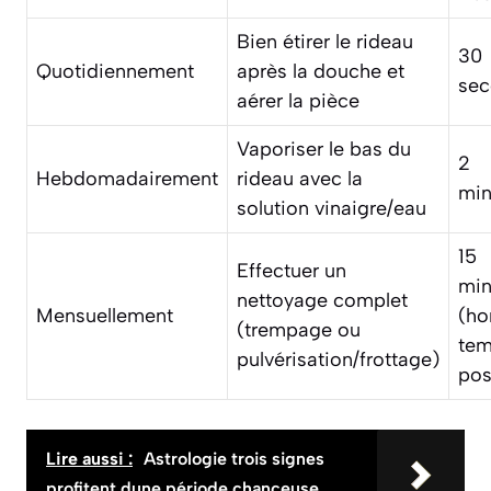
Bien étirer le rideau
30
Quotidiennement
après la douche et
sec
aérer la pièce
Vaporiser le bas du
2
Hebdomadairement
rideau avec la
min
solution vinaigre/eau
15
Effectuer un
min
nettoyage complet
Mensuellement
(ho
(trempage ou
tem
pulvérisation/frottage)
pos
Lire aussi :
Astrologie trois signes
profitent dune période chanceuse