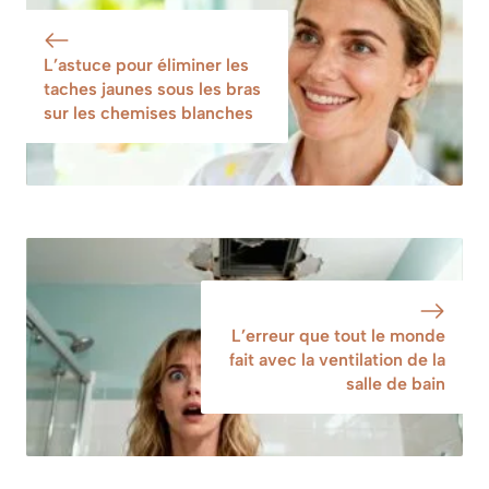
transparente et
trace et les
sans calcaire
retrouver
L’astuce pour éliminer les
pendant des
transparentes
taches jaunes sous les bras
semaines
sur les chemises blanches
L’erreur que tout le monde
fait avec la ventilation de la
salle de bain