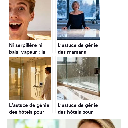
Ni serpillère ni
L’astuce de génie
balai vapeur : la
des mamans
méthode des
pressées pour
professionnels
dégraisser la
pour des sols
cuisine sans
impeccables
frotter pendant
des heures
L’astuce de génie
L’astuce de génie
des hôtels pour
des hôtels pour
une paroi de
nettoyer les parois
douche
de douche sans