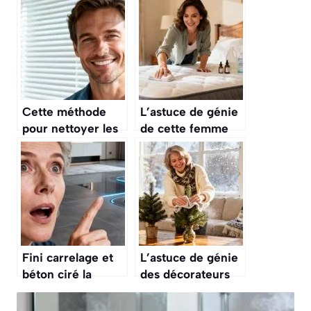
Cette méthode
L’astuce de génie
pour nettoyer les
de cette femme
stores vénitiens
de ménage pour
en 5 minutes sans
rafraîchir un
les démonter
matelas et enlever
les odeurs tenaces
Fini carrelage et
L’astuce de génie
béton ciré la
des décorateurs
nouvelle tendance
pour dépoussiérer
sol de 2026 casse
les plantes