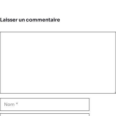
Laisser un commentaire
Commentaire
Nom