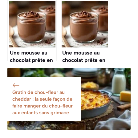
champagne : le
tendance venue
plat unique chic
du luxe envahit les
prêt en 25
chambres les plus
minutes
stylées
Une mousse au
Une mousse au
chocolat prête en
chocolat prête en
10 min : cette
10 min : cette
version ultra facile
version ultra facile
se fait avec du
se fait avec du
cacao en poudre
cacao en poudre
Gratin de chou-fleur au
cheddar : la seule façon de
faire manger du chou-fleur
aux enfants sans grimace