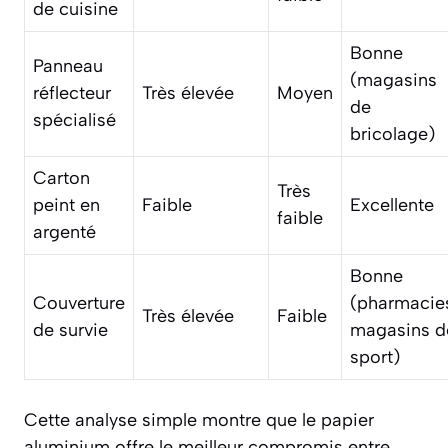
de cuisine
Bonne
Panneau
(magasins
réflecteur
Très élevée
Moyen
de
spécialisé
bricolage)
Carton
Très
peint en
Faible
Excellente
faible
argenté
Bonne
Couverture
(pharmacie
Très élevée
Faible
de survie
magasins d
sport)
Cette analyse simple montre que le papier
aluminium offre le meilleur compromis entre