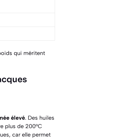
poids qui méritent
Jacques
umée élevé
. Des huiles
re plus de 200°C
ues, car elle permet