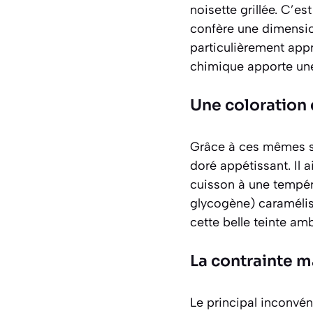
noisette grillée. C’es
confère une dimensio
particulièrement app
chimique apporte une
Une coloration
Grâce à ces mêmes sol
doré appétissant. Il 
cuisson à une tempéra
glycogène) caramélis
cette belle teinte am
La contrainte m
Le principal inconvén