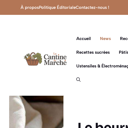
Aller
À propos
Politique Éditoriale
Contactez-nous !
au
contenu
Accueil
News
Rec
Recettes sucrées
Pâti
Ustensiles & Électroménag
Le beurr