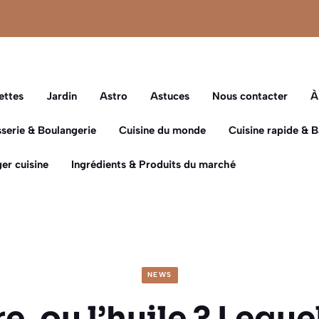
ettes
Jardin
Astro
Astuces
Nous contacter
À
sserie & Boulangerie
Cuisine du monde
Cuisine rapide & 
er cuisine
Ingrédients & Produits du marché
NEWS
e, ou l’huile ? Leque